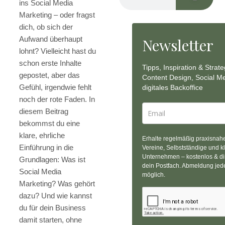
ins Social Media
Marketing – oder fragst
dich, ob sich der
Aufwand überhaupt
Newsletter
lohnt? Vielleicht hast du
schon erste Inhalte
Tipps, Inspiration & Strate
gepostet, aber das
Content Design, Social M
Gefühl, irgendwie fehlt
digitales Backoffice
noch der rote Faden. In
diesem Beitrag
bekommst du eine
klare, ehrliche
Erhalte regelmäßig praxisnahe
Einführung in die
Vereine, Selbstständige und k
Unternehmen – kostenlos & dir
Grundlagen: Was ist
dein Postfach. Abmeldung jede
Social Media
möglich.
Marketing? Was gehört
dazu? Und wie kannst
du für dein Business
damit starten, ohne