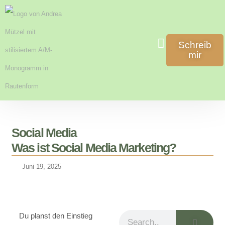
Zum
Schreib
Inhalt
mir
Content & Design
Assistenz & Backoffice
Workbooks & Freebies
springen
Social Media
Was ist Social Media Marketing?
Juni 19, 2025
Du planst den Einstieg